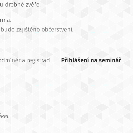
nu drobné zvěře.
arma.
ude zajištěno občerstvení.
odmíněna registrací
👉
Přihlášení na seminář
.
jekt