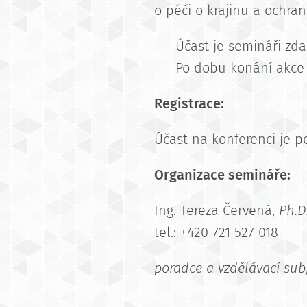
o péči o krajinu a ochra
🎟️ Účast je semináři zd
☕ Po dobu konání akce b
Registrace:
Účast na konferenci je p
Organizace semináře:
Ing. Tereza Červená,
Ph.D
tel.: +420 721 527 018
poradce a vzdělávací sub