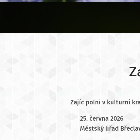
Za
Zajíc polní v kulturní k
📅
25. června 2026
📍
Městský úřad Břecla