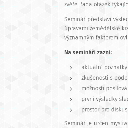
zvěře, řada otázek týkají
Seminář představí výsle
úpravami zemědělské kra
významným faktorem ovli
Na semináři zazní:
aktuální poznatky 
zkušenosti s podpo
možnosti posilová
první výsledky sl
prostor pro disku
Seminář je určen mysli