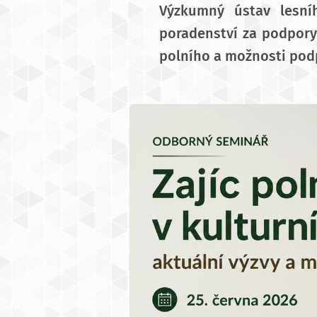
Výzkumný ústav lesníh
poradenství za podpor
polního a možnosti podp