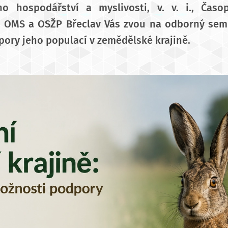
o hospodářství a myslivosti, v. v. i., Časo
y OMS a OSŽP Břeclav Vás zvou na odborný semi
ory jeho populací v zemědělské krajině.