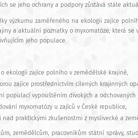
cích se jeho ochrany a podpory zůstává stále aktuá
dky výzkumu zaměřeného na ekologii zajíce polního
jiny a aktuální poznatky o myxomatóze, která se v
vňujícím jeho populace.
o ekologii zajíce polního v zemědělské krajině,
rou zajíce prostřednictvím cílených krajinných opa
ní populací vypouštěním divokých a odchovaných 
edování myxomatózy u zajíců v České republice,
si nad praktickými zkušenostmi z myslivecké a zem
vcům, zemědělcům, pracovníkům státní správy, st