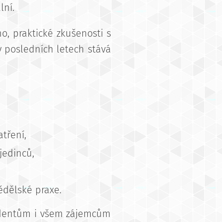
lní.
, praktické zkušenosti s
 posledních letech stává
tření,
jedinců,
ědělské praxe.
udentům i všem zájemcům