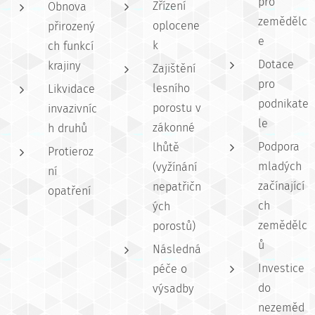
pro
Zřízení
Obnova
zemědělc
oplocene
přirozený
e
k
ch funkcí
Dotace
krajiny
Zajištění
pro
lesního
Likvidace
podnikate
porostu v
invazivníc
le
zákonné
h druhů
Podpora
lhůtě
Protieroz
mladých
(vyžínání
ní
začínající
nepatřičn
opatření
ch
ých
zemědělc
porostů)
ů
Následná
Investice
péče o
do
výsadby
nezeměd