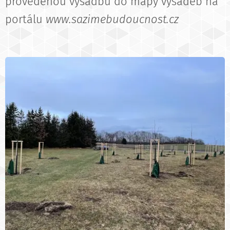
provedenou výsadbu do mapy výsadeb na
portálu
www.sazimebudoucnost.cz