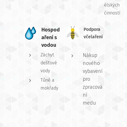
ělských
činností
Hospod
Podpora
včelaření
aření s
vodou
Záchyt
Nákup
dešťové
nového
vody
vybavení
pro
Tůně a
zpracová
mokřady
ní
medu